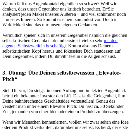
Warum fällt uns Augenkontakt eigentlich so schwer?
Weil wir
denken, dass unser Gegenüber uns kritisch betrachtet. Er/Sie
analysiert jeden Makel unseres Äußeren – und viel schlimmer noch
– unseres Inneren. So kommt es einem zumindest vor.
Doch in
Wirklichkeit sind das nur unsere eigenen Gedanken.
Vermutlich spielen sich in unserem Gegenüber nämlich die gleichen
selbstkritischen Gedanken ab und er/sie ist viel zu sehr
mit den
eigenen Selbstzweifeln beschäftigt
. Komm also aus Deinem
selbstkritischen Kopf heraus und fokussiere Dich stattdessen auf
Dein Gegenüber, indem Du ihm/ihr fest in die Augen schaust.
3. Übung: Übe Deinen selbstbewussten „Elevator-
Pitch“
Stell Dir vor, Du steigst in einen Aufzug und im letzten Augenblick
betritt ein bekannter Investor den Lift. Das ist die Gelegenheit, ihm
Deine bahnbrechende Geschäftsidee vorzustellen! Genau das
versteht man unter
einem Elevator-Pitch:
Du hast ca. 30 Sekunden
Zeit, jemanden von einer Idee oder einem Produkt zu überzeugen.
Wenn wir Menschen kennenlernen, wollen wir zwar selten eine Idee
oder ein Produkt verkaufen, dafür aber uns selbst. Es heißt, der erste