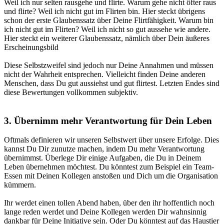
Weil ich nur selten rausgehe und flirte. Warum gehe nicht öfter raus
und flirte? Weil ich nicht gut im Flirten bin.
Hier steckt übrigens
schon der erste Glaubenssatz über Deine Flirtfähigkeit.
Warum bin
ich nicht gut im Flirten? Weil ich nicht so gut aussehe wie andere.
Hier steckt ein weiterer Glaubenssatz, nämlich über Dein äußeres
Erscheinungsbild
Diese Selbstzweifel sind jedoch nur Deine Annahmen und müssen
nicht der Wahrheit entsprechen.
Vielleicht finden Deine anderen
Menschen, dass Du gut aussiehst und gut flirtest. Letzten Endes sind
diese Bewertungen vollkommen subjektiv.
3. Übernimm mehr Verantwortung für Dein Leben
Oftmals definieren wir unseren Selbstwert über unsere Erfolge.
Dies
kannst Du Dir zunutze machen, indem Du mehr Verantwortung
übernimmst.
Überlege Dir einige Aufgaben, die Du in Deinem
Leben übernehmen möchtest. Du könntest zum Beispiel ein Team-
Essen mit Deinen Kollegen anstoßen und Dich um die Organisation
kümmern.
Ihr werdet einen tollen Abend haben, über den ihr hoffentlich noch
lange reden werdet und Deine Kollegen werden Dir wahnsinnig
dankbar für Deine Initiative sein. Oder Du könntest auf das Haustier