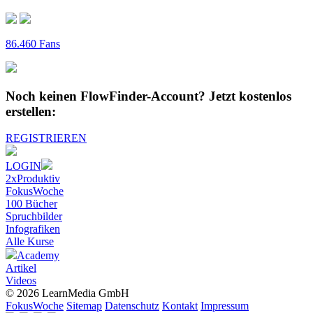
86.460 Fans
Noch keinen FlowFinder-Account?
Jetzt kostenlos
erstellen:
REGISTRIEREN
LOGIN
2xProduktiv
FokusWoche
100 Bücher
Spruchbilder
Infografiken
Alle
Kurse
Academy
Artikel
Videos
© 2026 LearnMedia GmbH
FokusWoche
Sitemap
Datenschutz
Kontakt
Impressum