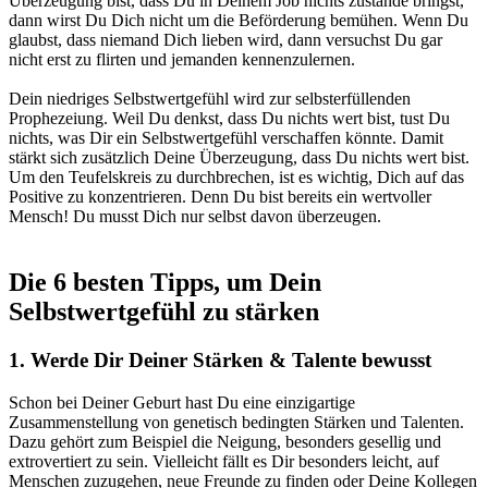
Überzeugung bist, dass Du in Deinem Job nichts zustande bringst,
dann wirst Du Dich nicht um die Beförderung bemühen. Wenn Du
glaubst, dass niemand Dich lieben wird, dann versuchst Du gar
nicht erst zu flirten und jemanden kennenzulernen.
Dein niedriges Selbstwertgefühl wird zur selbsterfüllenden
Prophezeiung
. Weil Du denkst, dass Du nichts wert bist, tust Du
nichts, was Dir ein Selbstwertgefühl verschaffen könnte. Damit
stärkt sich zusätzlich Deine Überzeugung, dass Du nichts wert bist.
Um den Teufelskreis zu durchbrechen, ist es wichtig, Dich auf das
Positive zu konzentrieren.
Denn Du bist bereits ein wertvoller
Mensch!
Du musst Dich nur selbst davon überzeugen.
Die 6 besten Tipps, um Dein
Selbstwertgefühl zu stärken
1. Werde Dir Deiner Stärken & Talente bewusst
Schon bei Deiner Geburt hast Du eine einzigartige
Zusammenstellung von
genetisch bedingten Stärken und Talenten
.
Dazu gehört zum Beispiel die Neigung, besonders gesellig und
extrovertiert zu sein. Vielleicht fällt es Dir besonders leicht, auf
Menschen zuzugehen, neue Freunde zu finden oder Deine Kollegen