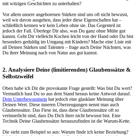
mit witzigen Geschichten zu unterhalten?
Vor allem unsere angeborenen Stärken sind uns oft nicht bewusst,
weil wir davon ausgehen, dass jeder diese Eigenschaften hat
–
schließlich kennen wir kein Leben ohne sie. Das Gegenteil ist
jedoch der Fall. Überlege Dir also, was Du ganz ohne Mühe gut
kannst. Geht Dir vielleicht Kochen leicht von der Hand oder Du bist
besonders geduldig im Umgang mit Kindern?
Mache eine Liste mit
all Deinen Stärken und Talenten
– frage auch Deine Nächsten, was
Du ihrer Meinung nach von Natur aus gut kannst.
2. Analysiere Deine (limitierenden) Glaubenssätze &
Selbstzweifel
Oben habe ich Dir die provokante Frage gestellt:
Was bist Du wert?
Vermutlich hast Du so aus dem Stand heraus keine Antwort darauf.
Dein Unterbewusstsein
hat jedoch eine glasklare Meinung über
Deinen Wert. Diese inneren Überzeugungen nennt man auch
Glaubenssätze. Das Fiese ist, dass diese Glaubenssätze oft so
verinnerlicht sind, dass Du Dich ihrer nicht bewusst bist.
Eine
Technik Deine Glaubenssätze herauszufinden ist die Warum-Kette.
Die sieht zum Beispiel so aus:
Warum finde ich keine Beziehung?