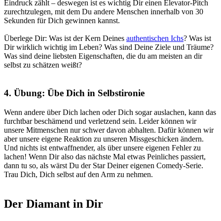
Eindruck zählt – deswegen ist es wichtig Dir
einen Elevator-Pitch
zurechtzulegen, mit dem Du andere Menschen innerhalb von 30
Sekunden für Dich gewinnen kannst
.
Überlege Dir:
Was ist der Kern Deines
authentischen Ichs
? Was ist
Dir wirklich wichtig im Leben? Was sind Deine Ziele und Träume?
Was sind deine liebsten Eigenschaften, die du am meisten an dir
selbst zu schätzen weißt?
4. Übung: Übe Dich in Selbstironie
Wenn andere über Dich lachen oder Dich sogar auslachen, kann das
furchtbar beschämend und verletzend sein. Leider können wir
unsere Mitmenschen nur schwer davon abhalten. Dafür können wir
aber unsere eigene Reaktion zu unseren Missgeschicken ändern.
Und nichts ist entwaffnender, als über unsere eigenen Fehler zu
lachen!
Wenn Dir also das nächste Mal etwas Peinliches passiert,
dann tu so, als wärst Du der Star Deiner eigenen Comedy-Serie.
Trau Dich, Dich selbst auf den Arm zu nehmen.
Der Diamant in Dir