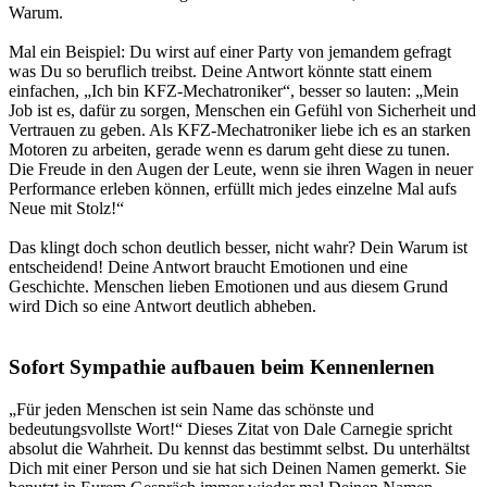
Warum.
Mal ein Beispiel:
Du wirst auf einer Party von jemandem gefragt
was Du so beruflich treibst. Deine Antwort könnte statt einem
einfachen, „
Ich bin KFZ-Mechatroniker
“, besser so lauten: „
Mein
Job ist es, dafür zu sorgen, Menschen ein Gefühl von Sicherheit und
Vertrauen zu geben. Als KFZ-Mechatroniker liebe ich es an starken
Motoren zu arbeiten, gerade wenn es darum geht diese zu tunen.
Die Freude in den Augen der Leute, wenn sie ihren Wagen in neuer
Performance erleben können, erfüllt mich jedes einzelne Mal aufs
Neue mit Stolz!
“
Das klingt doch schon deutlich besser, nicht wahr?
Dein Warum ist
entscheidend! Deine Antwort braucht Emotionen und eine
Geschichte. Menschen lieben Emotionen und aus diesem Grund
wird Dich so eine Antwort deutlich abheben.
Sofort Sympathie aufbauen beim Kennenlernen
„
Für jeden Menschen ist sein Name das schönste und
bedeutungsvollste Wort!
“ Dieses Zitat von Dale Carnegie spricht
absolut die Wahrheit. Du kennst das bestimmt selbst. Du unterhältst
Dich mit einer Person und sie hat sich Deinen Namen gemerkt. Sie