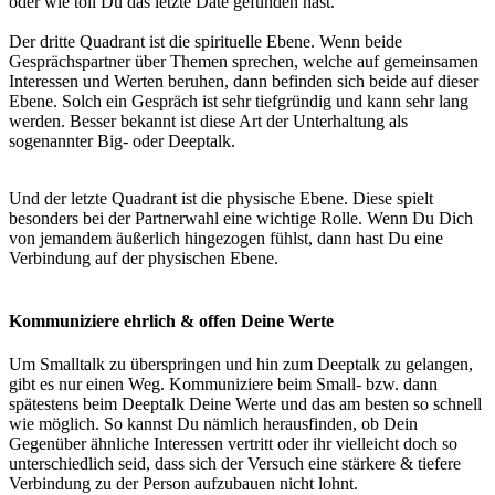
oder wie toll Du das letzte Date gefunden hast.
Der dritte Quadrant ist die
spirituelle Ebene.
Wenn beide
Gesprächspartner über Themen sprechen, welche auf gemeinsamen
Interessen und Werten beruhen, dann befinden sich beide auf dieser
Ebene. Solch ein Gespräch ist sehr tiefgründig und kann sehr lang
werden. Besser bekannt ist diese Art der Unterhaltung als
sogenannter Big- oder Deeptalk.
Und der letzte Quadrant ist die
physische Ebene.
Diese spielt
besonders bei der Partnerwahl eine wichtige Rolle. Wenn Du Dich
von jemandem äußerlich hingezogen fühlst, dann hast Du eine
Verbindung auf der physischen Ebene.
Kommuniziere ehrlich & offen Deine Werte
Um Smalltalk zu überspringen und hin zum Deeptalk zu gelangen,
gibt es nur einen Weg.
Kommuniziere beim Small- bzw. dann
spätestens beim Deeptalk Deine Werte und das am besten so schnell
wie möglich.
So kannst Du nämlich herausfinden, ob Dein
Gegenüber ähnliche Interessen vertritt oder ihr vielleicht doch so
unterschiedlich seid, dass sich der Versuch eine stärkere & tiefere
Verbindung zu der Person aufzubauen nicht lohnt.