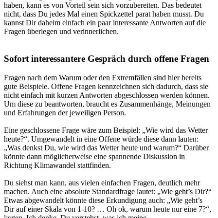
haben, kann es von Vorteil sein sich vorzubereiten. Das bedeutet
nicht, dass Du jedes Mal einen Spickzettel parat haben musst. Du
kannst Dir daheim einfach ein paar interessante Antworten auf die
Fragen überlegen und verinnerlichen.
Sofort interessantere Gespräch durch offene Fragen
Fragen nach dem Warum oder den Extremfällen sind hier bereits
gute Beispiele. Offene Fragen kennzeichnen sich dadurch, dass sie
nicht einfach mit kurzen Antworten abgeschlossen werden können.
Um diese zu beantworten, braucht es Zusammenhänge, Meinungen
und Erfahrungen der jeweiligen Person.
Eine geschlossene Frage wäre zum Beispiel: „
Wie wird das Wetter
heute?
“. Umgewandelt in eine Offene würde diese dann lauten:
„
Was denkst Du, wie wird das Wetter heute und warum?
“ Darüber
könnte dann möglicherweise eine spannende Diskussion in
Richtung Klimawandel stattfinden.
Du siehst man kann, aus vielen einfachen Fragen, deutlich mehr
machen. Auch eine absolute Standardfrage lautet: „
Wie geht’s Dir?
“
Etwas abgewandelt könnte diese Erkundigung auch: „
Wie geht’s
Dir auf einer Skala von 1-10? … Oh ok, warum heute nur eine 7?
“,
lauten. Ich denke, Du verstehst, was ich meine.