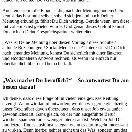
Auch eine sehr tolle Frage ist die,
nach der Meinung anderer!
Du
kennst das bestimmt selber, sobald sich jemand nach
Deiner
Meinung
erkundigt, fühlst Du Dich wichtig. Gerade wenn, um diese
mit vollem Ernst gebeten wurde. Und genau dieses Gefühl kannst
Du auch an Deine Gesprächspartner weiterleiten.
„
Was ist Deine Meinung über diesen Vortrag / diese Schuhe /
aktuelle Beziehungen / Social-Media / etc.?
“ Interessierst Du Dich
nach jemandes Meinung, kannst Du sicherlich mit einer längeren
und emotionaleren Antwort rechnen, als wenn ihr einfach nur
oberflächlich über ein Thema herfallt.
„
Was machst Du beruflich?
“ – So antwortest Du am
besten darauf
Ich denke, dass diese Frage oft in vielen eine gewisse Reibung
erzeugt. Wenn wir darauf antworten, würden wir gerne gleichzeitig
unser Gegenüber davon überzeugen, dass unser Job etwas außer
gewöhnliches ist. Ganz gleich, ob der nun ausgeführte Beruf
wirklich spannend oder weniger interessant ist! Welchen Job Du
nun letzten Endes ausführst ist egal, wenn es darum geht interessant
zu wirken.
Denn hierbei geht es nicht um das Was, sondern um das