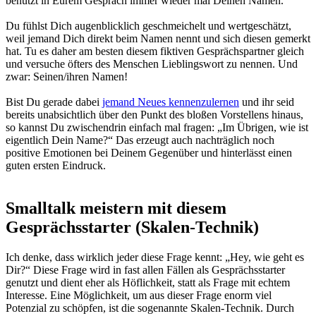
benutzt in Eurem Gespräch immer wieder mal
Deinen Namen.
Du fühlst Dich augenblicklich geschmeichelt und wertgeschätzt,
weil jemand Dich direkt beim Namen nennt und sich diesen gemerkt
hat. Tu es daher am besten diesem fiktiven Gesprächspartner gleich
und versuche öfters des Menschen Lieblingswort zu nennen. Und
zwar:
Seinen/ihren Namen!
Bist Du gerade dabei
jemand Neues kennenzulernen
und ihr seid
bereits unabsichtlich über den Punkt des bloßen Vorstellens hinaus,
so kannst Du zwischendrin einfach mal fragen: „
Im Übrigen, wie ist
eigentlich Dein Name?
“ Das erzeugt auch nachträglich noch
positive Emotionen bei Deinem Gegenüber und hinterlässt
einen
guten ersten Eindruck.
Smalltalk meistern mit diesem
Gesprächsstarter (Skalen-Technik)
Ich denke, dass wirklich jeder diese Frage kennt: „
Hey, wie geht es
Dir?
“ Diese Frage wird in fast allen Fällen als Gesprächsstarter
genutzt und dient eher als Höflichkeit, statt als Frage mit echtem
Interesse. Eine Möglichkeit, um aus dieser Frage enorm viel
Potenzial zu schöpfen, ist die sogenannte
Skalen-Technik
. Durch