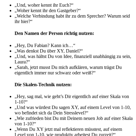
„
Und, woher kennt ihr Euch?
“
„
Woher kennt ihr den Gastgeber?
“
„
Welche Verbindung habt ihr zu dem Sprecher? Warum seid
ihr hier?
“
Den Namen der Person richtig nutzen:
„
Hey, Du Fabian? Kann ich…
“
„
Was denkst Du über XY, Daniel?
“
„
Und, was hältst Du von Idee, finanziell unabhängig zu sein,
Laura?
“
„
Sarah, jetzt musst Du mich aufklären, warum trägst Du
eigentlich immer nur schwarz oder weiß?
“
Die Skalen-Technik nutzen:
„
Hey, sag mal, wie geht’s Dir eigentlich auf einer Skala von
1-10?
“
„
Und was würdest Du sagen XY, auf einem Level von 1-10,
wo befindet sich da Dein Stresslevel?
“
„
Wie zufrieden bist Du mit Deinem neuen Job auf einer Skala
von 1-10?
“
„
Wenn Du XY jetzt mal reflektieren müsstest, auf einem
Level von 1-10, wie produktiv arbeitest Du zurzeit?
“