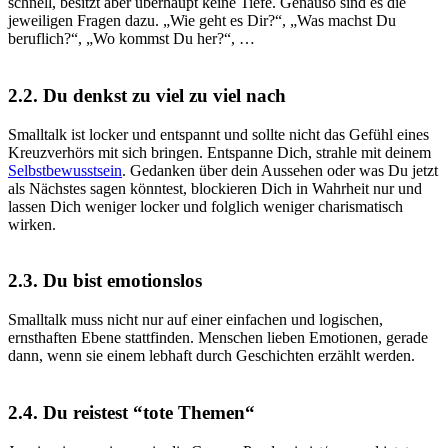
schnell, besitzt aber überhaupt keine Tiefe. Genauso sind es die
jeweiligen Fragen dazu. „
Wie geht es Dir?
“, „
Was machst Du
beruflich?
“, „
Wo kommst Du her?
“, …
2.2.
Du denkst zu viel zu viel nach
Smalltalk ist locker und entspannt und sollte nicht das Gefühl eines
Kreuzverhörs mit sich bringen. Entspanne Dich, strahle mit deinem
Selbstbewusstsein
. Gedanken über dein Aussehen oder was Du jetzt
als Nächstes sagen könntest, blockieren Dich in Wahrheit nur und
lassen Dich weniger locker und folglich weniger charismatisch
wirken.
2.3.
Du bist emotionslos
Smalltalk muss nicht nur auf einer einfachen und logischen,
ernsthaften Ebene stattfinden. Menschen lieben Emotionen, gerade
dann, wenn sie einem lebhaft durch Geschichten erzählt werden.
2.4.
Du reistest “
tote Themen
“