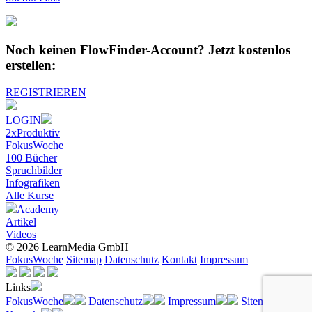
Noch keinen FlowFinder-Account?
Jetzt kostenlos
erstellen:
REGISTRIEREN
LOGIN
2xProduktiv
FokusWoche
100 Bücher
Spruchbilder
Infografiken
Alle
Kurse
Academy
Artikel
Videos
© 2026 LearnMedia GmbH
FokusWoche
Sitemap
Datenschutz
Kontakt
Impressum
Links
FokusWoche
Datenschutz
Impressum
Sitemap