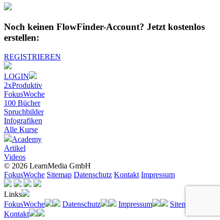
Noch keinen FlowFinder-Account?
Jetzt kostenlos
erstellen:
REGISTRIEREN
LOGIN
2xProduktiv
FokusWoche
100 Bücher
Spruchbilder
Infografiken
Alle
Kurse
Academy
Artikel
Videos
© 2026 LearnMedia GmbH
FokusWoche
Sitemap
Datenschutz
Kontakt
Impressum
Links
FokusWoche
Datenschutz
Impressum
Sitemap
Kontakt