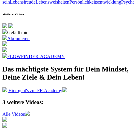
sein
Lebensfreude
Lebensweisheiten
Persönlichkeitsentwicklung
Psycho
Weitere Videos:
Gefällt mir
Abonnieren
FLOWFINDER-ACADEMY
Das mächtigste System
für Dein Mindset,
Deine Ziele &
Dein Leben!
Hier geht's zur FF-Academy
3
weitere Videos:
Alle Videos