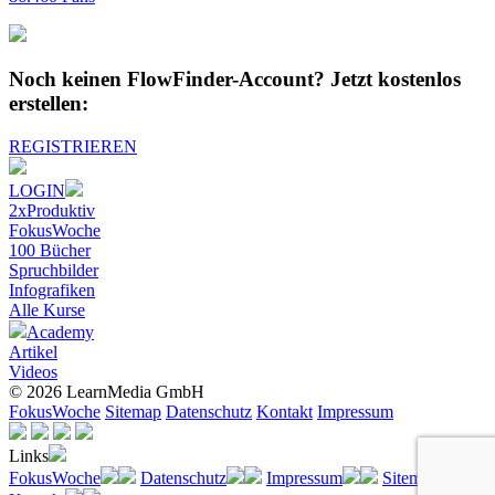
Noch keinen FlowFinder-Account?
Jetzt kostenlos
erstellen:
REGISTRIEREN
LOGIN
2xProduktiv
FokusWoche
100 Bücher
Spruchbilder
Infografiken
Alle
Kurse
Academy
Artikel
Videos
© 2026 LearnMedia GmbH
FokusWoche
Sitemap
Datenschutz
Kontakt
Impressum
Links
FokusWoche
Datenschutz
Impressum
Sitemap