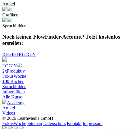
Artikel
Grafiken
Spruchbilder
Noch keinen FlowFinder-Account?
Jetzt kostenlos
erstellen:
REGISTRIEREN
LOGIN
2xProduktiv
FokusWoche
100 Bücher
Spruchbilder
Infografiken
Alle
Kurse
Academy
Artikel
Videos
© 2026 LearnMedia GmbH
FokusWoche
Sitemap
Datenschutz
Kontakt
Impressum